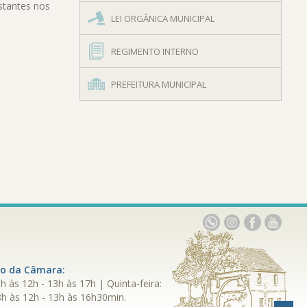
stantes nos
LEI ORGÂNICA MUNICIPAL
REGIMENTO INTERNO
PREFEITURA MUNICIPAL
Link
Link
Link
Link
para
para
para
para
o
o
o
o
youtube
facebook
instagram
whatsapp
to da Câmara:
h às 12h - 13h às 17h | Quinta-feira:
 8h às 12h - 13h às 16h30min.
Bo