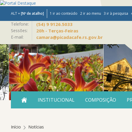
ALT +
[Nº de atalho]
1 ir ao conteúdo
2 ir ao menu
3 ir à pesquisa
Telefone:
(54) 9 9126.5033
Sessões:
20h - Terças-Feiras
E-mail:
camara@picadacafe.rs.gov.br
CONTEÚDO
INSTITUCIONAL
COMPOSIÇÃO
P
conteúdo
DO
do
MENU
menu
Início
Notícias