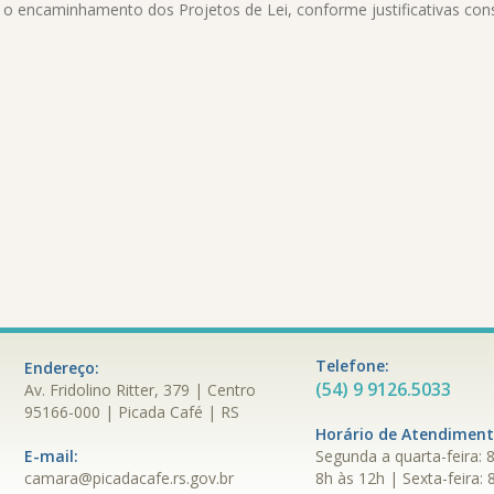
a o encaminhamento dos Projetos de Lei, conforme justificativas con
Telefone:
Endereço:
(54) 9 9126.5033
Av. Fridolino Ritter, 379 | Centro
95166-000 | Picada Café | RS
Horário de Atendimen
E-mail:
Segunda a quarta-feira: 8
camara@picadacafe.rs.gov.br
8h às 12h | Sexta-feira: